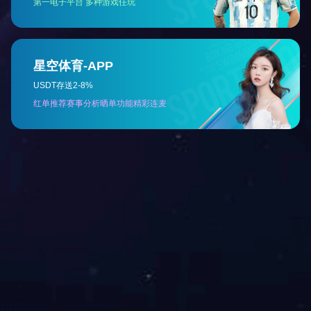
的8个项目建设进展顺利，截至今年10月底，已开工建设项目累计完成投资301
占概算总投资522.63亿元的57.7%。 据了解，广西共有8个项目被列入国务院
项节水供水重大水利工程，其中包括大藤峡水利枢纽工程、落久水利枢纽工
工程。此外，……
国家发改委：10月份全国规模以上工业发电量同比增长
4%
11月15日上午，国家发改委召开11月份新闻发布会，发布宏观经济运行情
提问。国家发改委政策研究室副主任兼新闻发言人孟玮在发布会上重点通报
据。首先是电力运行情况。从发电看，1—10月全国规模以上工业发电量同比增
增速较1—9月提高0.1个百分点。其中，火电、水电、核电、风电、太阳能
增长1.1%、6.5%、19.3%、5.7%和14.4%。1……
共
2330
篇文章 华体会(中国)-华体会(中国) | 上一页 |
1
2
3
4
5
6
7
8
9
|
下一页
|
尾页
1
第
页