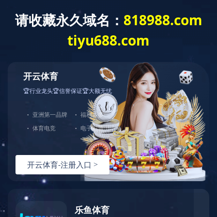
华体会(中国)-华体会(中
华体会网页版登录入
政策法
产业市
国)
口
规
场
华体会网页
节能产业网
>>
华体会网页版登录入口
>>
行业要闻
>> 正
版登录入口
关键突破！我国单机容量最大抽水蓄能