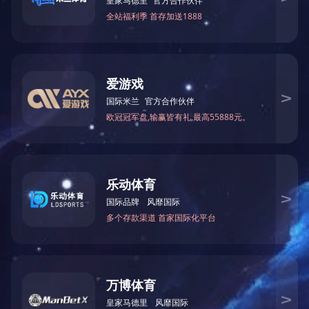
相关文章
石头缝里“挤油”——大庆油田陆相页岩油百万吨产能攻
两部门印发《意见》：到2030年光热发电总装机规模力争
涪陵页岩气田累计产气超800亿立方米
元旦期间国家电网12万人坚守岗位电亮万家
南方电网“西电东送”年送电量超2600亿千瓦时
“深海一号”气田产量达到陆地中型油田规模
两部门发文：力争到2030年初步建成新型电网平台
国家电网自主研发全球首台±800千伏/800万千瓦可控换相
微信公众号
CESI
网站
关于本站
会员