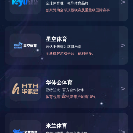
来源：中国节能产业网 时间：2026/1/12 7:16:10
12月25日，记者从三峡集团获悉，我国单机容量最大
能电站首台机组并网发电，这标志着我国在水电重大装备与
破。
浙江天台抽蓄电站是国家“十四五”重点实施项目，总投资
库、输水系统、地下厂房等组成，共安装4台单机容量42.5
170万千瓦。
未来，电站将承担起浙江电网的调峰、填谷、调频、调
务，为华东电网提升灵活调度能力、保障电力系统稳定运行
分享到：