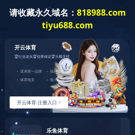
华体会(中国)-华体会(中
华体会网页版登录入
政策法
产业市
国)
口
规
场
产业市场
节能产业网
>>
产业市场
>>
产业动向
>> 正文
全球首个第四代高温气冷堆核