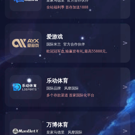
日前，刚刚结束的中核集团和清华大学党建促科技重大专项
气冷堆重大专项科技成就和体制机制创新成就，明确指出双
究院、中核能源科技有限公司为纽带，集聚高温气冷堆产业
领、密切联系、互为支撑、协作共赢的高温气冷堆创新网络
的成功之路。
下一步，中核集团将继续携手清华大学，全面
和体制机制创新，进一步加快高温气冷堆产业化商业化步伐
体系、打造具有全球竞争力的世界一流集团、推动我国建成世
标，切实为中华民族伟大复兴做出核工业新的更大贡献。
据悉，高温气冷堆被誉为“不会熔毁的反应堆”，高温气冷堆核
在任何的事故情况下，反应堆都不会熔化，也不会造成大量
新的境界。在固有安全性的基础上，高温气冷堆还具有温度
合等特点，其温度参数也覆盖乙醇提纯、盐化工、石油化工
源需求。