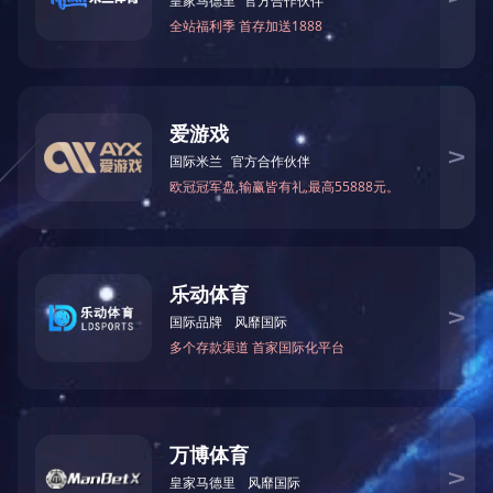
护产业协会水污染治理委员会专家，上海市科学技术专家库
理、工业与民用水系统节能节水。
曾主持完成了国内首个整套系统采用节能环保型钢塑复合管
最大的新型密闭式工业循环冷却水系统的建设，参与并完成
钢集团一钢公司不锈钢工程；宝钢集团上海第一钢铁有限公
团浦钢搬迁工程；宝钢集团浦钢搬迁工程第二步项目；宝钢
结构调整和配套工程、公辅配套项目等，在上述项目中均承
员的工作。